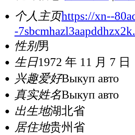
个人主页
https://xn--80
-7sbcmhazl3aapddhzx2k.
性别
男
生日
1972 年 11 月 7 日
兴趣爱好
Выкуп авто
真实姓名
Выкуп авто
出生地
湖北省
居住地
贵州省