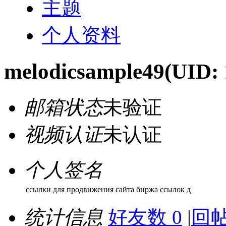
主题
个人资料
melodicsample49
(UID: 
邮箱状态
未验证
视频认证
未认证
个人签名
ссылки для продвижения сайта биржа ссылок д
统计信息
好友数 0
|
回帖