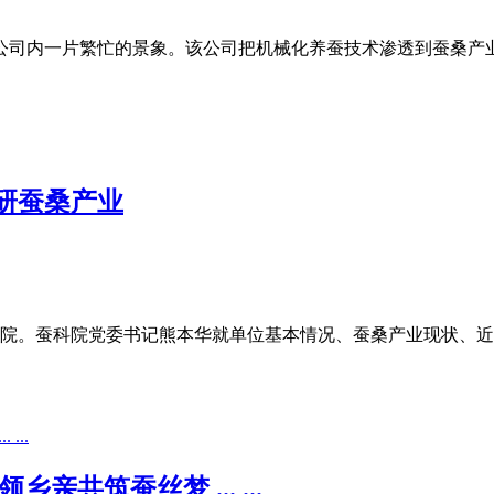
公司内一片繁忙的景象。该公司把机械化养蚕技术渗透到蚕桑产
研蚕桑产业
科院。蚕科院党委书记熊本华就单位基本情况、蚕桑产业现状、
共筑蚕丝梦 ... ...