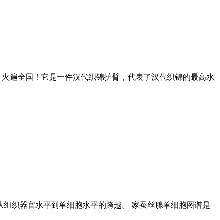
，火遍全国！它是一件汉代织锦护臂，代表了汉代织锦的最高水
组织器官水平到单细胞水平的跨越。 家蚕丝腺单细胞图谱是