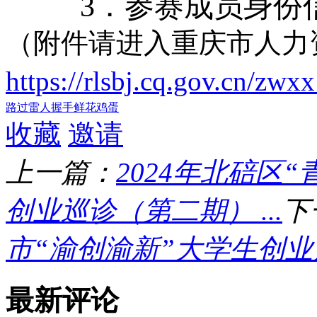
3
．
参赛成员身份
（附件请进入重庆市人力
https://rlsbj.cq.gov.cn/z
路过
雷人
握手
鲜花
鸡蛋
收藏
邀请
上一篇：
2024年北碚区
创业巡诊（第二期） ...
下
市“渝创渝新”大学生创业启
最新评论