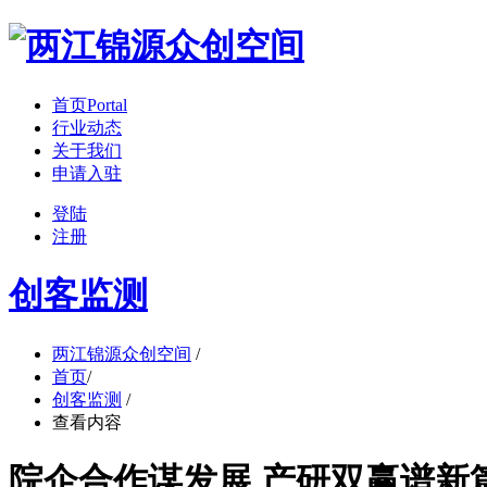
首页
Portal
行业动态
关于我们
申请入驻
登陆
注册
创客监测
两江锦源众创空间
/
首页
/
创客监测
/
查看内容
院企合作谋发展 产研双赢谱新