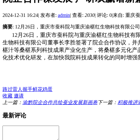
2024-12-31 16:24
|
发布者:
admin
|
查看:
2030
|
评论: 0
|
来自: 重庆
摘要
: 12月26日，重庆市蚕科院与重庆渝椹红生物科技有限
12月26日，重庆市蚕科院与重庆渝椹红生物科技
生物科技有限公司董事长李胜签署了院企合作协议，并共
椹汁等桑椹系列科技成果产业化生产
，将桑椹多元化产
化技术优化研发，在加快我院科技成果转化的同时增强
路过
雷人
握手
鲜花
鸡蛋
收藏
邀请
上一篇：
渝黔院企合作共绘蚕业发展新画卷
下一篇：
积极推进
最新评论