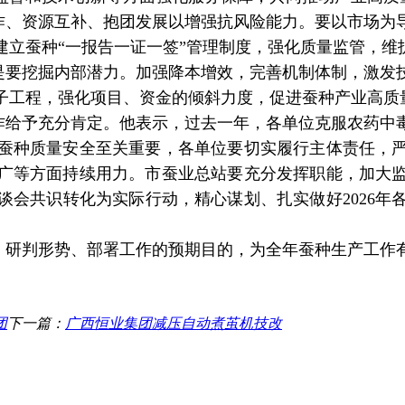
作、资源互补、抱团发展以增强抗风险能力。要以市场为
建立蚕种
“
一报告一证一签
”
管理制度，强化质量监管，维
是要挖掘内部潜力。加强降本增效，完善机制体制，激发
子工程，强化项目、资金的倾斜力度，促进蚕种产业高质
作给予充分肯定。他表示，过去一年，各单位克服农药中
蚕种质量安全至关重要，各单位要切实履行主体责任，
广等方面持续用力。市蚕业总站要充分发挥职能，加大
谈会共识转化为实际行动，精心谋划、扎实做好
2026
年
、研判形势、部署工作的预期目的，为全年蚕种生产工作
团
下一篇：
广西恒业集团减压自动煮茧机技改