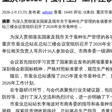
2026-2-9 15:35
|
发布者:
admin
|
查看:
1640
|
评论: 0
|
来自: 重庆市
摘要
: 为深入贯彻落实国家及我市关于蚕种生产管理的各项要求
站三楼会议室组织召开了2026年全市蚕种生 ...
为深入贯彻落实国家及我市关于蚕种生产管理的各
重庆市蚕业总站在总站三楼会议室组织召开了
2026
年全
单位相关负责人等共计
16
人参加会议。市商务委一级调
会议首先组织学习宣贯了国家新近发布的两项重要
深刻领会新国标精神，严格对照标准要求，规范生产检
随后，市蚕业总站通报了
2025
年度全市蚕种生产、
2026
年工作计划。
在专题研讨环节，与会代表聚焦行业关键议题，包
防控等，进行了深入交流和热烈讨论，进一步明确了下
市蚕业总站站长李海波对市商务委的指导和各蚕种
规模、探索提质增效新路径。总站将在生产指导、质量