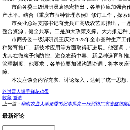
市商务委三级调研员袁徐宏指出，各单位应加强合
产水平。结合《重庆市蚕种管理条例》修订工作，探索
市蚕业总站支部书记蒋贵兵正高级农艺师指出，一
整合资源，健全共享。三是加大政策支撑。大力推进种
市商务委一级调研员王庆对
2025
年全市蚕种生产工
种繁育推广、新技术应用等方面取得新进展。他强调，
尤其在
微粒子病
防控、避免农药中毒、新品种选育和推
管理制度。他要求，各单位要加强沟通协调，将本次座
障。
本次座谈会内容充实、讨论深入，达到了统一思想
路过
雷人
握手
鲜花
鸡蛋
收藏
邀请
上一篇：
华南农业大学党委书记李凤亮一行到访广东省丝纺集
最新评论