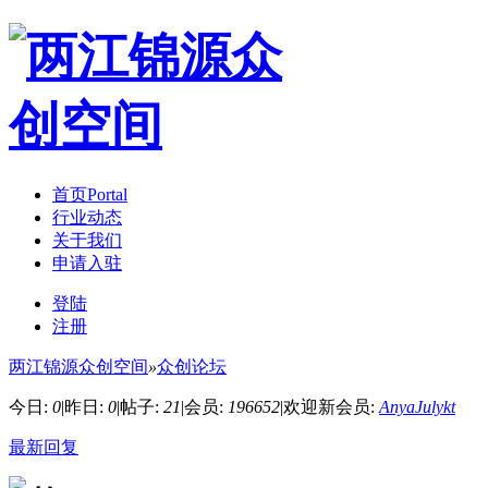
首页
Portal
行业动态
关于我们
申请入驻
登陆
注册
两江锦源众创空间
»
众创论坛
今日:
0
|
昨日:
0
|
帖子:
21
|
会员:
196652
|
欢迎新会员:
AnyaJulykt
最新回复