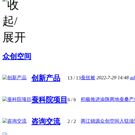
众创空间
创新产品
蚕丝被
2022-7-29 14:48
ad
13
/ 13
蚕科院项目
积极推进渝陕两地蚕桑产业协
6
/ 6
咨询交流
两江锦源众创空间入驻须知 
2
/ 2