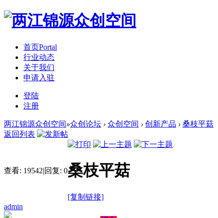
首页
Portal
行业动态
关于我们
申请入驻
登陆
注册
两江锦源众创空间
»
众创论坛
›
众创空间
›
创新产品
›
桑枝平菇
返回列表
桑枝平菇
查看:
19542
|
回复:
0
[复制链接]
admin