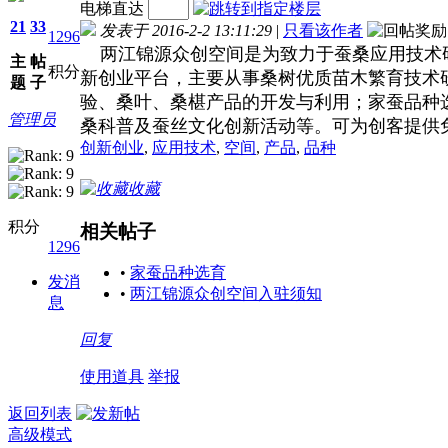
电梯直达
21
33
发表于 2016-2-2 13:11:29
|
只看该作者
1296
两江锦源众创空间是为致力于蚕桑应用技术
主
帖
积分
新创业平台，主要从事桑树优质苗木繁育技术
题
子
验、桑叶、桑椹产品的开发与利用；家蚕品种
管理员
桑科普及蚕丝文化创新活动等。可为创客提供
创新创业
,
应用技术
,
空间
,
产品
,
品种
收藏
积分
相关帖子
1296
•
家蚕品种选育
发消
•
两江锦源众创空间入驻须知
息
回复
使用道具
举报
返回列表
高级模式