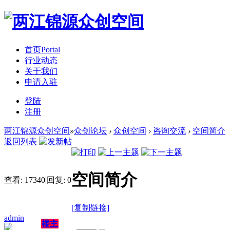
首页
Portal
行业动态
关于我们
申请入驻
登陆
注册
两江锦源众创空间
»
众创论坛
›
众创空间
›
咨询交流
›
空间简介
返回列表
空间简介
查看:
17340
|
回复:
0
[复制链接]
admin
楼主