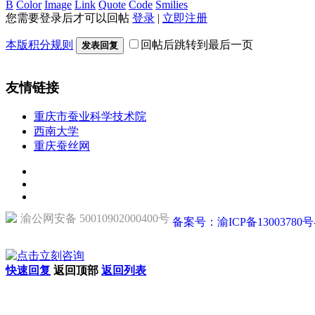
B
Color
Image
Link
Quote
Code
Smilies
您需要登录后才可以回帖
登录
|
立即注册
本版积分规则
回帖后跳转到最后一页
发表回复
友情链接
重庆市蚕业科学技术院
西南大学
重庆蚕丝网
渝公网安备 50010902000400号
备案号：渝ICP备13003780号
快速回复
返回顶部
返回列表